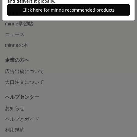
読みもの
minneとものづくりと
minne学習帖
ニュース
minneの本
企業の方へ
広告出稿について
大口注文について
ヘルプセンター
お知らせ
ヘルプとガイド
利用規約