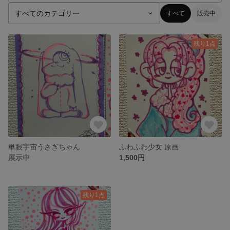
すべて
販売中
残り1点
単眼宇宙うさぎちゃん
ふわふわ少女 原画
展示中
1,500円
残り1点