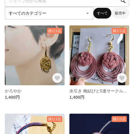
すべて
販売中
残り1点
残り1点
かろやか
水引き 梅結びと5連サークルのピアス(イヤリング)
1,400円
1,400円
残り1点
残り1点