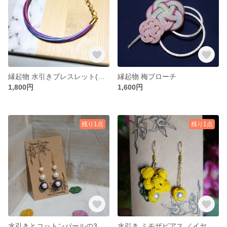
縁起物 水引きブレスレット(紫陽花カラー)
縁起物 梅ブローチ
1,800円
1,600円
残り1点
残り1点
水引きとコットンパールの3連ピアス／イヤリング
水引き ミモザピアス ／イヤリング(アシンメトリー)