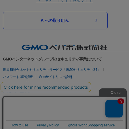
AIへの取り組み
GMOインターネットグループのセキュリティ事業について
世界初総合ネットセキュリティサービス「GMOセキュリティ24」
パスワード漏洩診断
Webサイトリスク診断
セキュリティ相談AIチャットボット
実在証明・盗聴対策
サイバー攻撃対策（GMOサイバーセキュリティ byイエラエ）
サイバー攻撃対策（GMO Flatt Security）
なりすまし対策
セキュリティ事業の軌跡