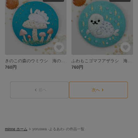
きのこの森のウミウシ 海の生き物 刺繍ブローチ くるみボタン
ふわもこゴマフアザラシ 海の生き物 刺繍ブローチ くるみボタン
760円
760円
前へ
次へ
minne ホーム
yoruawa -よるあわ- の作品一覧