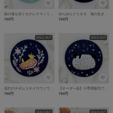
南の海を泳ぐカクレクマノミ 海の生き物 刺繍ブローチ くるみボタン
ゆらゆらクリオネ 海の生き物 刺繍ブローチ くるみボタン
760円
760円
SOLD OUT
SOLD OUT
花灯のチギレユキイロウミウシ 海の生き物 刺繍ブローチ くるみボタン
【オーダー品】※専用販売です※ 深海のゴマフビロードウミウシ 海の生き物 刺繍ブローチ くるみボタン
760円
760円
SOLD OUT
SOLD OUT