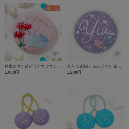
残り1点
秋夜に咲く彼岸花とウミウシ✳︎ 海の生き物のくるみボタン刺繍ブローチ
名入れ 刺繍くるみボタン 紫 星と小花 ゆめかわブローチ/ヘアゴム
1,000円
1,200円