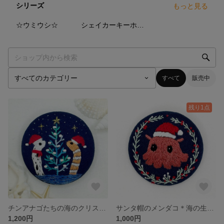
シリーズ
もっと見る
16
点
13
点
☆ウミウシ☆
シェイカーキーホルダー☆
すべて
販売中
残り1点
チンアナゴたちの海のクリスマス✳︎海の生き物のくるみボタン刺繍ヘアゴム/ブローチ
サンタ帽のメンダコ＊海の生き物のくるみボタン刺繍ブローチ
1,200円
1,000円