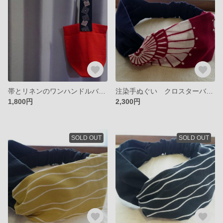
帯とリネンのワンハンドルバッグ
注染手ぬぐい クロスターバン（蛇の目ちらし x 紺）
1,800円
2,300円
SOLD OUT
SOLD OUT