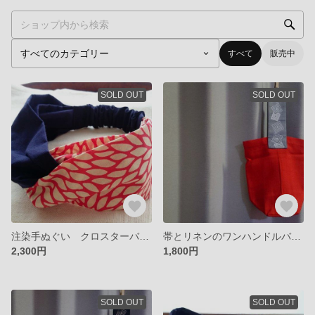
すべて
販売中
SOLD OUT
SOLD OUT
注染手ぬぐい クロスターバン（菊 赤 x 紺）
帯とリネンのワンハンドルバッグ
2,300円
1,800円
SOLD OUT
SOLD OUT