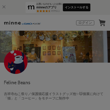
お買いものがもっとお得に
minneのアプリ
インストールする
3
万件以上
ログイン
Feline Beans
吉祥寺ねこ祭り／保護猫応援イラストグッズ他✨🐱個展に向けて
「猫」と「コーヒー」をモチーフに制作中