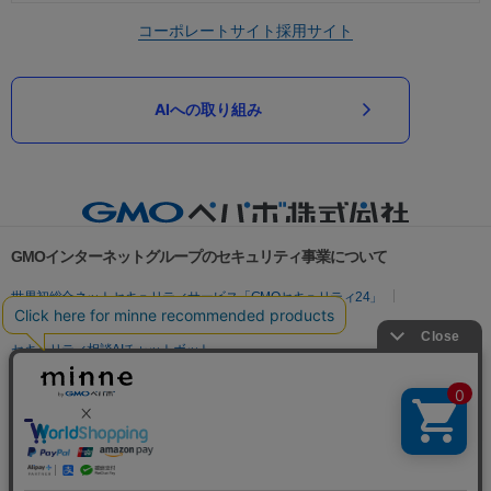
コーポレートサイト
採用サイト
AIへの取り組み
GMOインターネットグループのセキュリティ事業について
世界初総合ネットセキュリティサービス「GMOセキュリティ24」
パスワード漏洩診断
Webサイトリスク診断
セキュリティ相談AIチャットボット
実在証明・盗聴対策
サイバー攻撃対策（GMOサイバーセキュリティ byイエラエ）
サイバー攻撃対策（GMO Flatt Security）
なりすまし対策
セキュリティ事業の軌跡