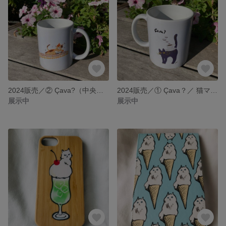
2024販売／② Çava?（中央線猫）マグカップ
2024販売／① Çava？／ 猫マグカップ 350ml
展示中
展示中