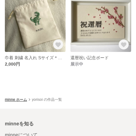
巾着 刺繍 名入れ Sサイズ＊デザイン3種 ライオン ／ ひつじ ／ 恐竜
還暦祝い記念ボード
2,000円
展示中
minne ホーム
yorisoi の作品一覧
minneを知る
minneについて