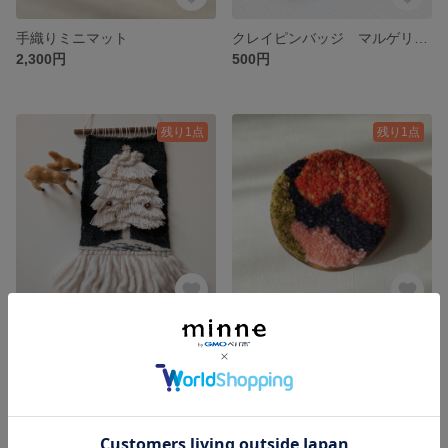
手織りミニマット
クレイピンバッジ マルゲリータ
2,300円
500円
残り1点
残り1点
手織りクリスマスツリータペストリー
手織りノッティングトレイ
3,000円
1,500円
SOLD OUT
SOLD OUT