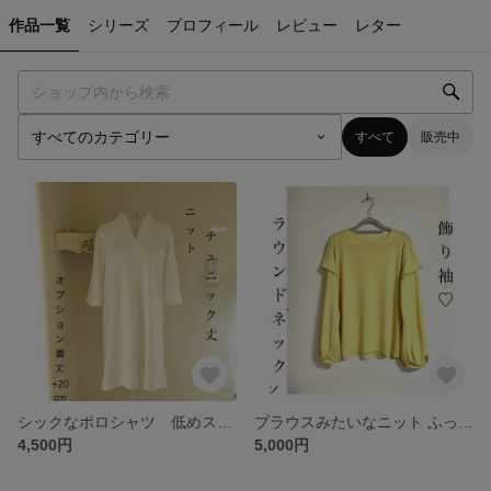
作品一覧
シリーズ
プロフィール
レビュー
レター
すべて
販売中
シックなポロシャツ 低めスタンドネック 首の日焼防止◎ ひじが隠れる六分袖
ブラウスみたいなニット ふっくら長袖＋飾り袖❤️一枚でも活躍◎ ご希望の色で受注(見本クリームイエロー) 選べる襟◎
4,500円
5,000円