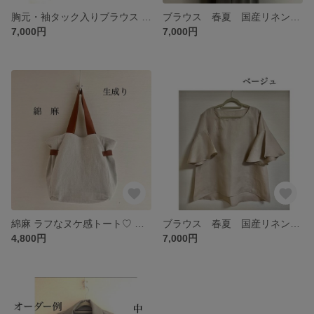
胸元・袖タック入りブラウス 受注製作 国産リネン 100% ベージュ、ホワイト、生成り(グレージュ)の３色から❤️
ブラウス 春夏 国産リネン100% 華やかフリル袖♡ 白、ベージュ、生成り(グレージュ)
7,000円
7,000円
綿麻 ラフなヌケ感トート♡ くったりとハリのやみつきバランス トラッド⌘ガーリー 本革に変更◎ (見本は生成り)
ブラウス 春夏 国産リネン ハリ＆しなやか 華やかフリル袖❤️ シンプルだけどラインで見せる◎ 3色から
4,800円
7,000円