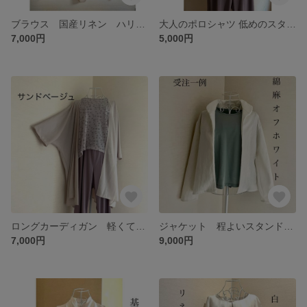
ブラウス 国産リネン ハリ＆しなやか 華やかフリル袖❤️シンプルだけどラインで見せる◎ ３色から
大人のポロシャツ 低めのスタンドネック 首の日焼防止
7,000円
5,000円
ロングカーディガン 軽くて便利、シワにならない♡ ドルマン袖でふっくら袖とも好相性◎ 選べる色・受注
ジャケット 程よいスタンド＆丸襟2way❤️ ご希望の生地で受注◇ 夏の冷房対策にも◎
7,000円
9,000円