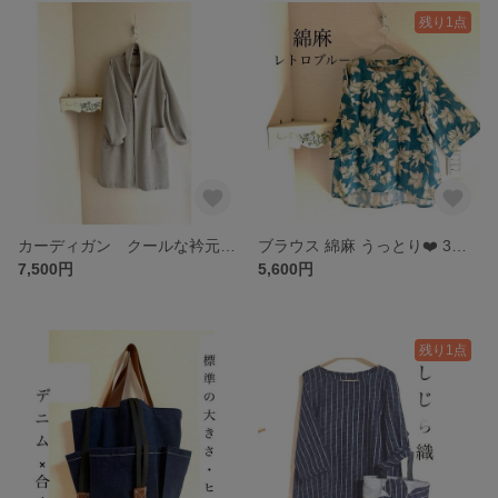
残り1点
カーディガン クールな衿元こなれ感＆ふっくら袖フェミニン♡ 春先にも活躍！ ボタン増しでワンピースにも◎
ブラウス 綿麻 うっとり❤️ 3色から ①レトロブルー②イエローベージュ③水色 ゆったり＆クール◎ 春 夏 秋
7,500円
5,600円
残り1点