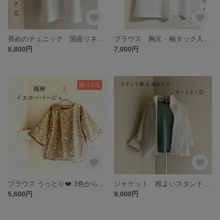
長めのチュニック 国産リネン ハリ＆しなやか❤️ 胸元&袖タックでナチュラル⌘フェミニン 3色から
ブラウス 胸元・袖タック入り ナチュラル⌘フェミニン 国産リネン ハリ＆しなやか❤️ 3色から
8,800円
7,000円
残り1点
ブラウス うっとり❤️ 3色から 生成り色ボタニカル✖️①レトロブルー②イエローベージュ③水色 ゆったり＆クール◎ 春 夏 秋
ジャケット 程よいスタンド＆丸襟の2way❤️ご希望の生地で受注◇ 夏の冷房対策にも◎
5,600円
9,000円