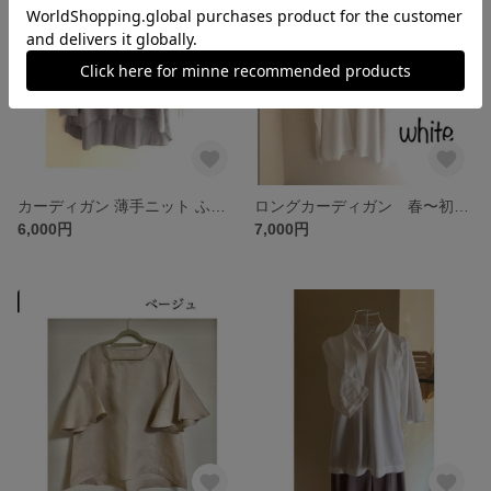
カーディガン 薄手ニット ふっくら七分袖＆たっぷりフレアすそ♡ 後ろ丈長くて安心◎ ボタン増でシャツとしても◎ 3色から
ロングカーディガン 春〜初秋 軽くて便利、シワにならない♡ ドルマン袖でふっくら袖とも好相性◎ 選べる色・受注
6,000円
7,000円