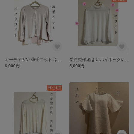
カーディガン 薄手ニット ふっくら七分袖＆たっぷりフレアすそ❤️後ろ丈長めで安心◎ ボタン増でシャツとしても◎ 3色から(ご希望色も受注可)
受注製作 程よいハイネック&ふっくら長袖♡ 秋冬〜春の定番アイテム◎ ご希望の色(見本はホワイト・フォーマルにも◎)
6,000円
5,000円
残り1点