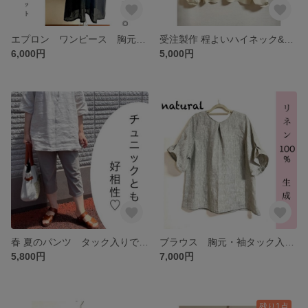
エプロン ワンピース 胸元＆後ろウエスト部の抑えめタックフリルで硬派なかわいさ♡ ニットまたはご希望の生地・色で受注可◎
受注製作 程よいハイネック&ふっくら長袖♡ 秋冬〜春の定番アイテム◎ ご希望の色(見本はクリーム色)
6,000円
5,000円
春 夏のパンツ タック入りでゆったりはき心地❤️ 締め付けないレギンスとしても便利◎ ご希望の色で受注製作
ブラウス 胸元・袖タック入り ナチュラル⌘フェミニン 国産リネン ハリ＆しなやか❤️ 3色から
5,800円
7,000円
残り1点