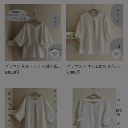
ブラウス 広めふっくら袖で風通し❤️➕ 2wayドレスアップ・ベスト付き◎
ブラウス リネン100% ３色から◎ (見本は白) 広めふっくら袖で風通し良し♡
9,000円
7,000円