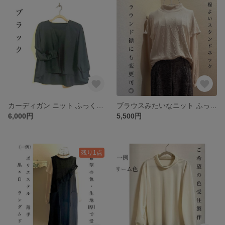
カーディガン ニット ふっくら七分袖＆たっぷりフレアすそ❤️後ろ丈長で安心◎ ボタン増でシャツとしても◎ (新色／黒)
ブラウスみたいなニット ふっくら長袖＋飾り袖❤️一枚でも活躍◎ ご希望の色で受注(見本ベビーピンク) 選べる襟◎
6,000円
5,500円
残り1点