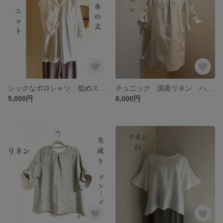
シックなポロシャツ 低めスタンドネック 首の日焼防止◎ ひじが隠れる六分袖
チュニック 国産リネン ハリ＆しなやか❤️ 胸元&袖タックでナチュラル⌘フェミニン 3色から
5,000円
8,000円