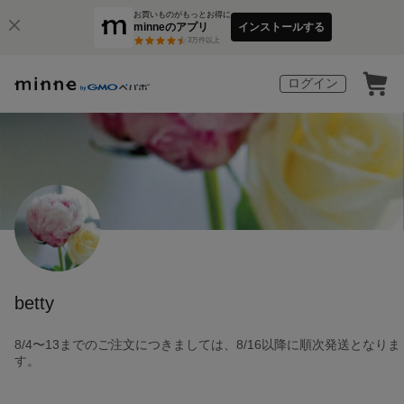
お買いものがもっとお得に
minneのアプリ
インストールする
3
万件以上
ログイン
betty
8/4〜13までのご注文につきましては、8/16以降に順次発送となりま
す。