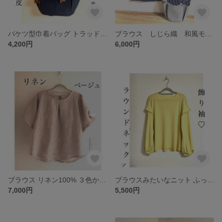
バケツ型巾着バッグ トラッド⌘ガーリー①帆布②デニム 3ポケット便利♡ご希望の巾着(色系統) 本革に変更可◎
ブラウス しじら織 和風モダン♡ ふっくら七分袖 春 夏 秋
4,200円
6,000円
ブラウス リネン100% ３色から◎ (見本はベージュ) 広めふっくら袖で風通し良し♡
ブラウスみたいなニット ふっくら長袖＋飾り袖❤️一枚でも活躍◎ ご希望の色で受注(見本クリームイエロー) 選べる襟◎
7,000円
5,500円