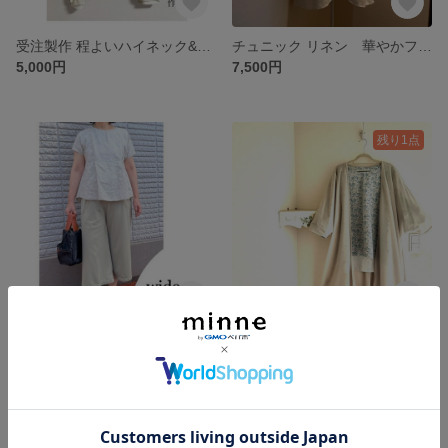
受注製作 程よいハイネック&ふっくら長袖♡ 秋冬〜春の定番アイテム◎ ご希望の色(見本はクリーム色)
チュニック リネン 華やかフリル袖❤️シンプルだけどラインで見せる◎ ハリ＆しなやか 3色から
5,000円
7,500円
残り1点
春夏秋◎ワイドパンツ 八分丈(オプションでロングにもできます) 細見え効果♡ ご希望の色で受注製作(見本はうぐいす色)
ロングカーディガン 軽くて便利、シワにならない♡ ドルマン袖でふっくら袖とも好相性◎ 春〜初秋 アイボリー
7,000円
7,000円