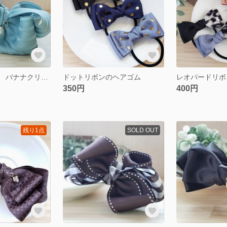
くすみグリーン バナナクリップ
ドットリボンのヘアゴム
レオパードリボ
350円
400円
残り1点
SOLD OUT