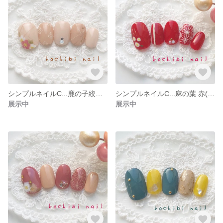
シンプルネイルC...鹿の子絞りと糸
シンプルネイルC...麻の葉 赤(お正月や成人式、和装等に)
展示中
展示中