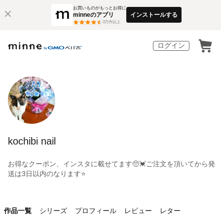
お買いものがもっとお得に
minneのアプリ
インストールする
3
万件以上
ログイン
kochibi nail
お得なクーポン、インスタに載せてます🥺💓ご注文を頂いてから発
送は3日以内のなります⭐️
作品一覧
シリーズ
プロフィール
レビュー
レター