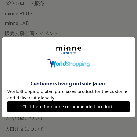
ダウンロード販売
minne PLUS
minne LAB
販売支援企画・イベント
読みもの
minneとものづくりと
minne学習帖
ニュース
minneの本
企業の方へ
広告出稿について
大口注文について