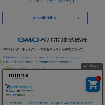
コーポレートサイト
採用サイト
AIへの取り組み
GMOインターネットグループのセキュリティ事業について
世界初総合ネットセキュリティサービス「GMOセキュリティ24」
パスワード漏洩診断
Webサイトリスク診断
セキュリティ相談AIチャットボット
実在証明・盗聴対策
サイバー攻撃対策（GMOサイバーセキュリティ byイエラエ）
サイバー攻撃対策（GMO Flatt Security）
なりすまし対策
セキュリティ事業の軌跡