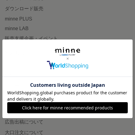
ダウンロード販売
minne PLUS
minne LAB
販売支援企画・イベント
読みもの
minneとものづくりと
minne学習帖
ニュース
minneの本
企業の方へ
広告出稿について
大口注文について