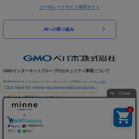
コーポレートサイト
採用サイト
AIへの取り組み
GMOインターネットグループのセキュリティ事業について
世界初総合ネットセキュリティサービス「GMOセキュリティ24」
パスワード漏洩診断
Webサイトリスク診断
セキュリティ相談AIチャットボット
実在証明・盗聴対策
サイバー攻撃対策（GMOサイバーセキュリティ byイエラエ）
サイバー攻撃対策（GMO Flatt Security）
なりすまし対策
セキュリティ事業の軌跡