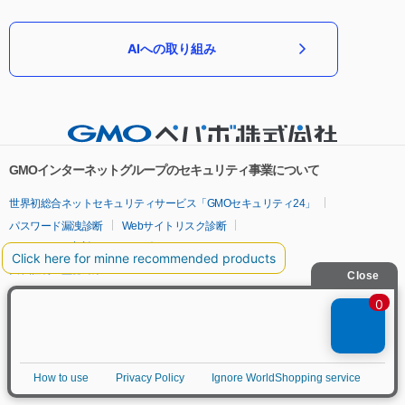
AIへの取り組み
GMOインターネットグループのセキュリティ事業について
世界初総合ネットセキュリティサービス「GMOセキュリティ24」
パスワード漏洩診断
Webサイトリスク診断
セキュリティ相談AIチャットボット
実在証明・盗聴対策
サイバー攻撃対策（GMOサイバーセキュリティ byイエラエ）
サイバー攻撃対策（GMO Flatt Security）
なりすまし対策
セキュリティ事業の軌跡