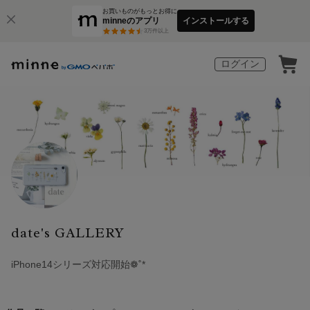
お買いものがもっとお得に
minneのアプリ
インストールする
3
万件以上
ログイン
date's GALLERY
iPhone14シリーズ対応開始❁˚*