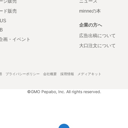
ージ販売
ニュース
ード販売
minneの本
LUS
企業の方へ
AB
広告出稿について
企画・イベント
大口注文について
用
プライバシーポリシー
会社概要
採用情報
メディアキット
©GMO Pepabo, Inc. All rights reserved.