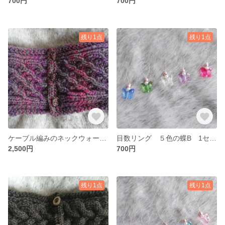
700円
700円
残り1点
残り1点
ケーブル編みのネックウォーマー
目数リング ５色の蝶B 1セット5個入り
2,500円
700円
残り1点
残り1点