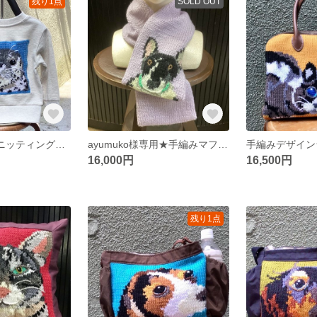
残り1点
SOLD OUT
【kids】バックニッティング★トレーナーあざらし100㎝ ［手編み 編み物 スエット 子ども キッズ ペット オーダー］
ayumuko様専用★手編みマフラー2カラーset [愛犬 マフラー ペットオーダー 編み物 犬 ]
16,000円
16,500円
残り1点