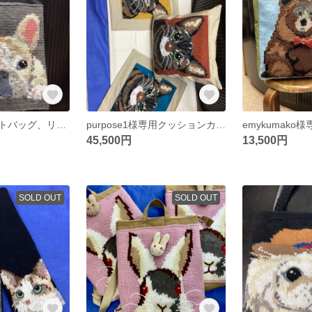
のん様専用トートバッグ、リュック２点セット
purpose1様専用クッションカバーセット
45,500円
13,500円
SOLD OUT
SOLD OUT