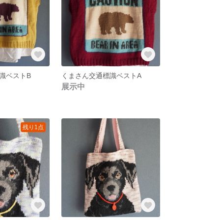
識ベストB
くまさん交通標識ベストA
展示中
残り1点