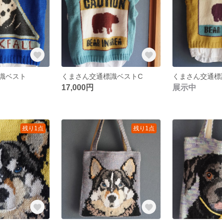
識ベスト
くまさん交通標識ベストC
くまさん交通標
17,000円
展示中
残り1点
残り1点