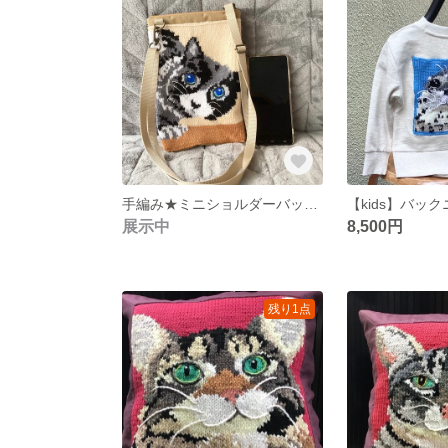
手編み★ミニショルダーバッグ [犬 ペット いぬ ねこ カバン リュック ポシェット オーダー ブルドッグ スマホポーチ]
展示中
8,500円
残り1点