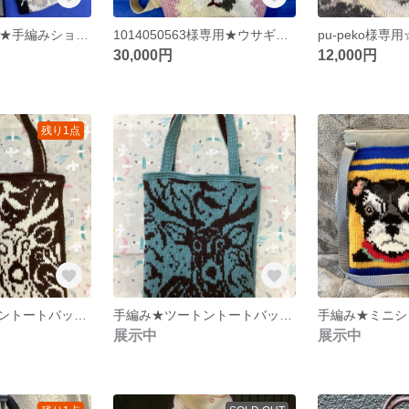
ayumuko様専用★手編みショートマフラー[ネコ 猫 ねこ ペット オーダー 手編み 編み込み うちの子 ]
1014050563様専用★ウサギ編み込みリュックS×3個
30,000円
12,000円
残り1点
手編み★ツートントートバッグ・ダークブラウン★鹿 [犬 ペット シカ ねこ カバン リュック ポシェット オーダー ブルドッグ スマホポーチ]
手編み★ツートントートバッグ★鹿 [犬 ペット シカ ねこ カバン リュック ポシェット オーダー ブルドッグ スマホポーチ]
展示中
展示中