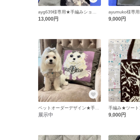
ayg639様専用★手編みショートマフラー[ハシビロコウ 鳥 酉 トリ インコ オウム ペット オーダー 手編み 編み込み うちの子 ]
13,000円
9,000円
ペットオーダーデザイン★手編みクッションカバー[ 犬 チワワ ブルドッグ dog オーダーメイド インテリア 雑貨 クッション 編み物 動物 アニマル ペット フレンチブル 編物]
展示中
9,000円