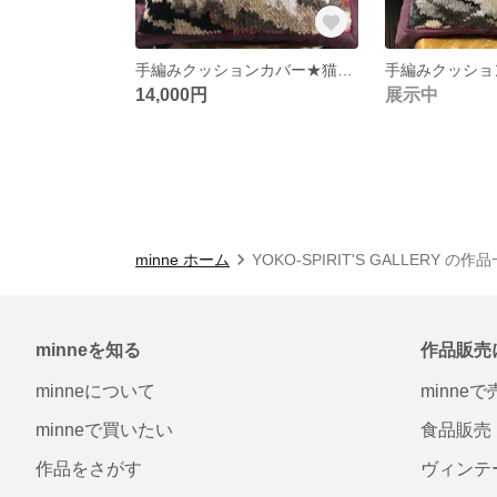
手編みクッションカバー★猫B [インテリア 雑貨 編み物 毛糸 アート 手編み ペット 動物]
14,000円
展示中
minne ホーム
YOKO-SPIRIT'S GALLERY の作
minneを知る
作品販売
minneについて
minne
minneで買いたい
食品販売
作品をさがす
ヴィンテ