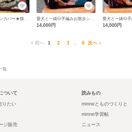
手編みクッションカバー★猫A [インテリア 雑貨 編み物 毛糸 アート 手編み ペット 動物]
愛犬と一緒🐶手編みお散歩ショルダーバッグ [犬 ペット いぬ ねこ カバン リュック ポシェット オーダー ダックス]
14,000円
14,000円
前へ
1
2
3
6
次へ
...
品一覧
について
読みもの
で売りたい
minneとものづくりと
minne学習帖
ージ販売
ニュース