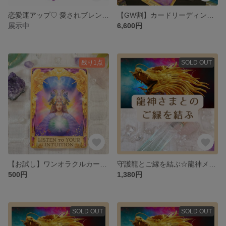
恋愛運アップ♡ 愛されブレンドメモリーオイルチャーム･丸型ゴールドorシルバー
【GW割】カードリーディング占い鑑定🔮オラクル、タロット、ルノルマンのカード無制限で占います✨仕事や人間関係、恋愛、守護天使からあなたへのメッセージをお伝えします🪽鑑定書送付
展示中
6,600円
残り1点
SOLD OUT
【お試し】ワンオラクルカードリーディングメッセージ
守護龍とご縁を結ぶ☆龍神メモリーオイルスプレー
500円
1,380円
SOLD OUT
SOLD OUT