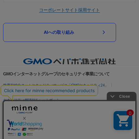
コーポレートサイト
採用サイト
AIへの取り組み
GMOインターネットグループのセキュリティ事業について
世界初総合ネットセキュリティサービス「GMOセキュリティ24」
パスワード漏洩診断
Webサイトリスク診断
セキュリティ相談AIチャットボット
実在証明・盗聴対策
サイバー攻撃対策（GMOサイバーセキュリティ byイエラエ）
サイバー攻撃対策（GMO Flatt Security）
なりすまし対策
セキュリティ事業の軌跡