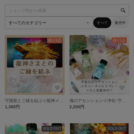
すべて
販売中
残り1点
残り1点
守護龍とご縁を結ぶ☆龍神メモリーオイルスプレー
魂のアセンション☆浄化･守護天使があなたをサポート！魔法のメモリーオイルスプレー
1,380円
2,200円
SOLD OUT
SOLD OUT