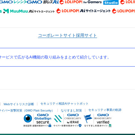
コーポレートサイト
採用サイト
ービスで広がるAI機能の取り組みをまとめて紹介しています。
セキュリティ相談AIチャットボット
Webサイトリスク診断
セキュリティ事業の軌跡
サイバー攻撃対策（GMO Flatt Security）
なりすまし対策