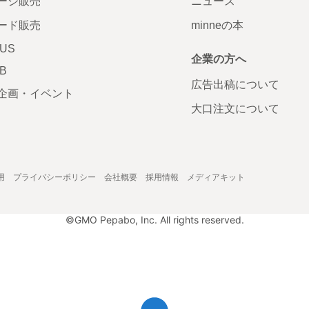
ージ販売
ニュース
ード販売
minneの本
LUS
企業の方へ
AB
広告出稿について
企画・イベント
大口注文について
用
プライバシーポリシー
会社概要
採用情報
メディアキット
©GMO Pepabo, Inc. All rights reserved.