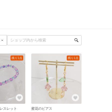
残り1点
残り1点
レスレット
蜜花のピアス