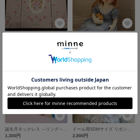
パーテーション ドール用 インテリアにも
幼SDサイズ カチューシャ 青に薔薇 ドール用
展示中
1,800円
残り1点
誕生月ネックレス ～リング～ ドール用
ドール用SDMサイズ リボンカチューシャ(赤ちどり)
1,300円
2,800円