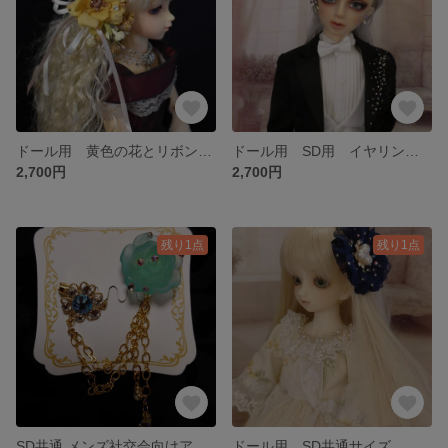
ドール用 黄色の花とリボンヘッドドレス
ドール用 SD用 イヤリング月 薄紫と薄ピンク石使用
2,700円
2,700円
残り1点
残り1点
SD共通 メンズ社交会向けアクセ 水色薔薇(樹脂タイプ)金
ドール用 SD共通サイズ ダークブルーの花 クリップ