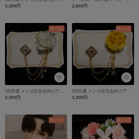
3,300円
2,600円
残り1点
残り1点
SD共通 メンズ社交会向けアクセ 白薔薇(布タイプ)金
SD共通 メンズ社交会向けアクセ 黄色薔薇(布タイプ)金
3,300円
3,300円
残り1点
残り1点