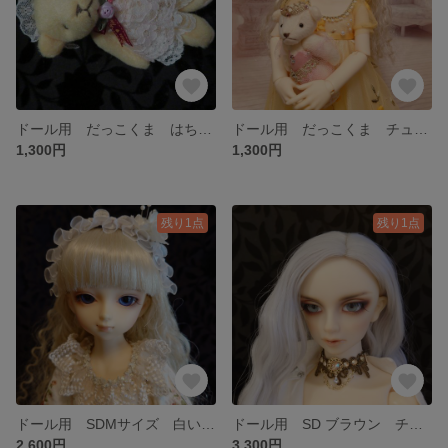
ドール用 だっこくま はちみつ色
ドール用 だっこくま チュチユ
1,300円
1,300円
残り1点
残り1点
ドール用 SDMサイズ 白い花のカチューシャ
ドール用 SD ブラウン チョーカー
2,600円
3,300円