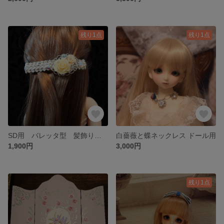
残り1点
残り1点
SD用 バレッタ型 髪飾り 黄色
白薔薇と蝶ネックレス ドール用
1,900円
3,000円
残り1点