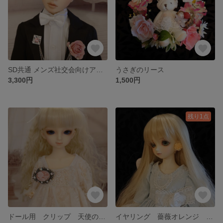
SD共通 メンズ社交会向けアクセ ピンク薔薇(布タイプ)銀
うさぎのリース
3,300円
1,500円
残り1点
ドール用 クリップ 天使の微笑み
イヤリング 薔薇オレンジ ドール用