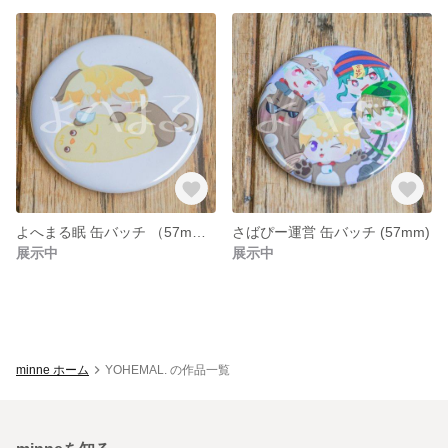
よへまる眠 缶バッチ （57mm）
さばぴー運営 缶バッチ (57mm)
展示中
展示中
minne ホーム
YOHEMAL. の作品一覧