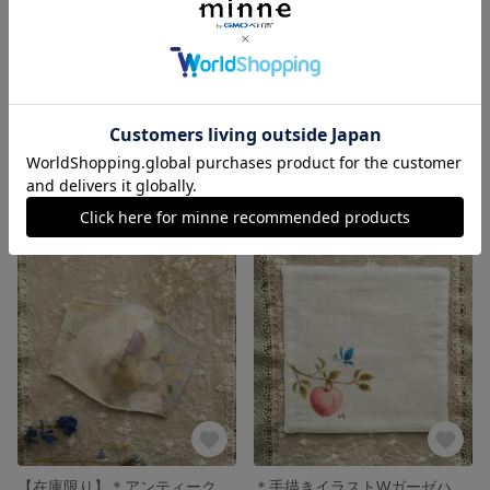
夏マスク『ナチュラルコットン立体マスク』【受注製作】
お花の巾着＊紫陽花(アジサイ)＊
展示中
300円
【在庫限り】＊アンティーク夏着物リメイク立体マスク＊
＊手描きイラストWガーゼハンカチ3枚セット＊