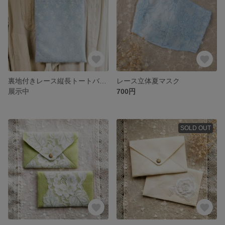
裏地付きレース縦長トートバッグ＊Pastel Blue＊
レース立体夏マスク
展示中
700円
SOLD OUT