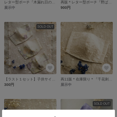
レター型ポーチ『木漏れ日の庭』【受注製作】
再販＊レター型ポーチ『野ばら』【受注製作】
展示中
900円
SOLD OUT
【ラスト１セット】子供サイズマスク『アンティーク夏着物リメイク立体マスク』【３枚セット】
再11販＊在庫限り＊『千花刺繍立体マスク』【受注製作】
300円
展示中
SOLD OUT