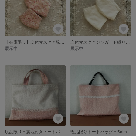
【在庫限り】立体マスク＊親子お揃い小花柄＊
立体マスク＊ジャガード織り生地＊
展示中
展示中
現品限り＊裏地付きトートバッグ＊ローズ＊
現品限りトートバッグ＊Salmon pink＊