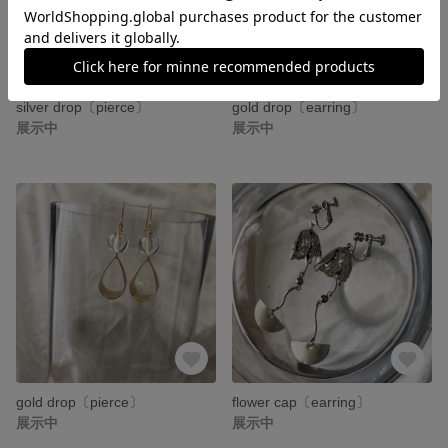
silver drop〔pierce〕
gold drop〔earring〕
展示中
展示中
gold drop〔pierce〕
flower cap〔earring〕
展示中
展示中