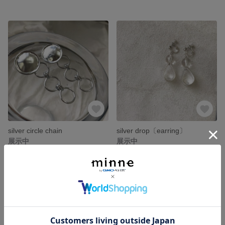
silver circle chain
silver drop〔earring〕
展示中
展示中