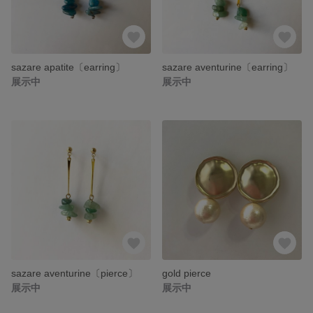
sazare apatite〔earring〕
sazare aventurine〔earring〕
展示中
展示中
sazare aventurine〔pierce〕
gold pierce
展示中
展示中