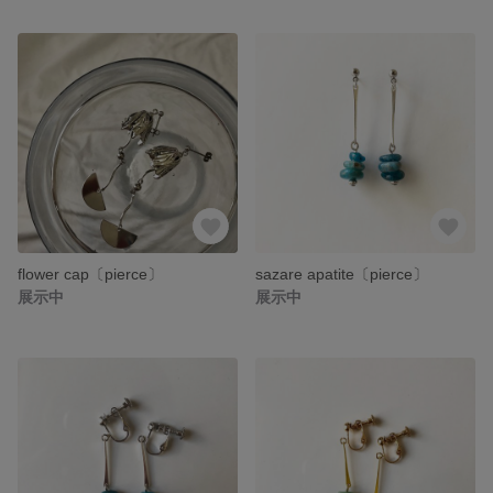
flower cap〔pierce〕
sazare apatite〔pierce〕
展示中
展示中