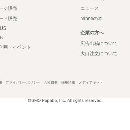
ージ販売
ニュース
ード販売
minneの本
LUS
企業の方へ
AB
広告出稿について
企画・イベント
大口注文について
用
プライバシーポリシー
会社概要
採用情報
メディアキット
©GMO Pepabo, Inc. All rights reserved.