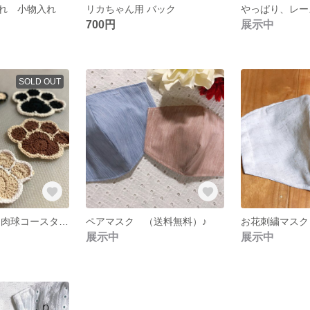
れ 小物入れ
リカちゃん用 バック
700円
展示中
SOLD OUT
《５枚1500円》肉球コースター🐕
ペアマスク （送料無料）♪
お花刺繍マスク
展示中
展示中