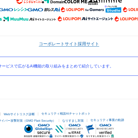
コーポレートサイト
採用サイト
ービスで広がるAI機能の取り組みをまとめて紹介しています。
セキュリティ相談AIチャットボット
Webサイトリスク診断
セキュリティ事業の軌跡
サイバー攻撃対策（GMO Flatt Security）
なりすまし対策