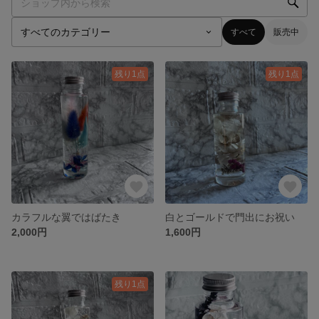
すべて
販売中
残り1点
残り1点
カラフルな翼ではばたき
白とゴールドで門出にお祝い
2,000円
1,600円
残り1点