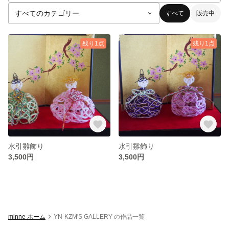
すべて
販売中
残り1点
残り1点
水引雛飾り
水引雛飾り
3,500円
3,500円
minne ホーム
YN-KZM'S GALLERY の作品一覧