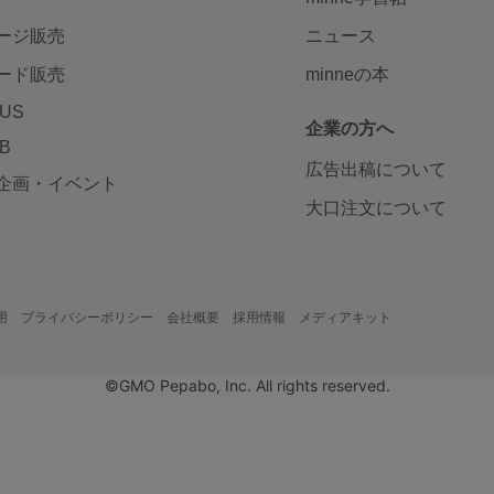
ージ販売
ニュース
ード販売
minneの本
LUS
企業の方へ
AB
広告出稿について
企画・イベント
大口注文について
用
プライバシーポリシー
会社概要
採用情報
メディアキット
©GMO Pepabo, Inc. All rights reserved.