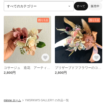
すべて
販売中
残り1点
残り1点
コサージュ 造花 アーティフィシャルフラワー
プリザーブドフフラワーのコサージュ
2,800円
2,800円
minne ホーム
YMSRKW'S GALLERY の作品一覧