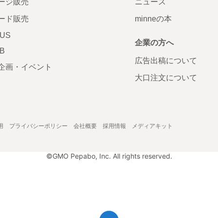
ージ販売
ニュース
ード販売
minneの本
LUS
企業の方へ
AB
広告出稿について
企画・イベント
大口注文について
用
プライバシーポリシー
会社概要
採用情報
メディアキット
©GMO Pepabo, Inc. All rights reserved.