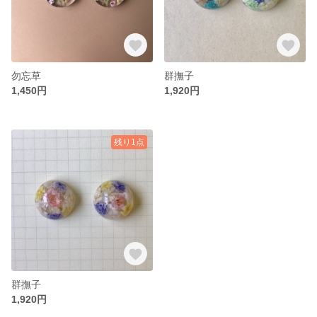
勿忘草
群撫子
1,450円
1,920円
残り1点
群撫子
1,920円