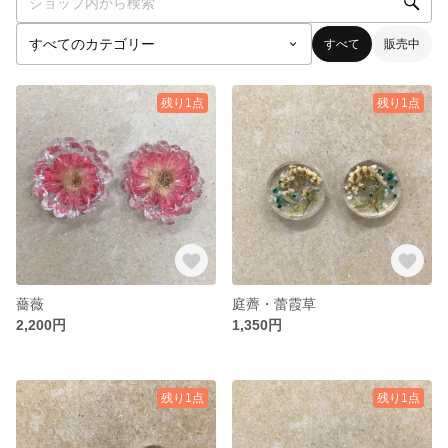
すべて
販売中
残り1点
残り1点
薔薇
庭薺・蕾霞草
2,200円
1,350円
残り1点
残り1点