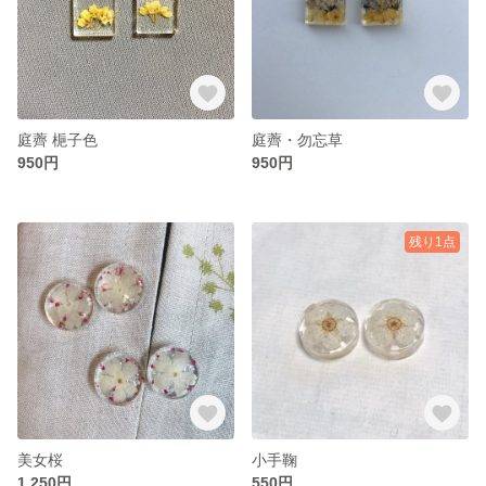
庭薺 梔子色
庭薺・勿忘草
950円
950円
残り1点
美女桜
小手鞠
1,250円
550円