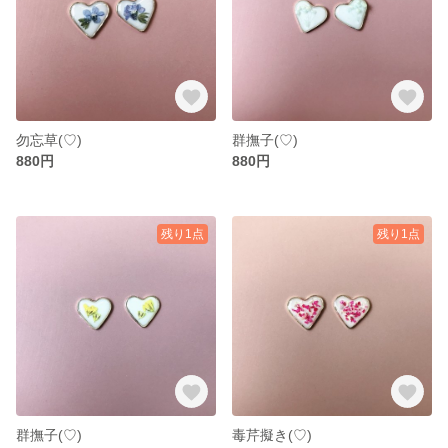
勿忘草(♡)
群撫子(♡)
880円
880円
残り1点
残り1点
群撫子(♡)
毒芹擬き(♡)