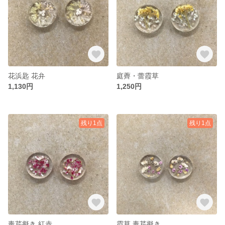
花浜匙 花弁
庭薺・蕾霞草
1,130円
1,250円
残り1点
残り1点
毒芹擬き 紅赤
霞草 毒芹擬き