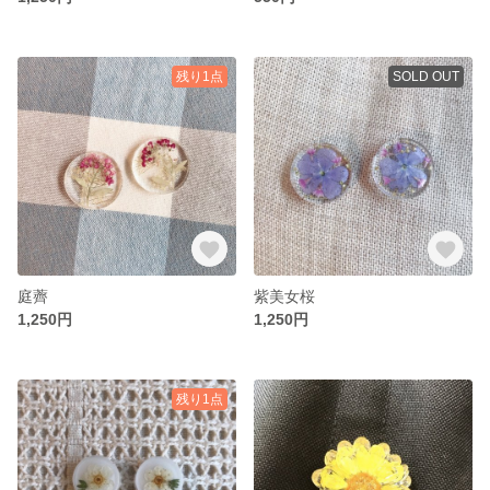
残り1点
SOLD OUT
庭薺
紫美女桜
1,250円
1,250円
残り1点