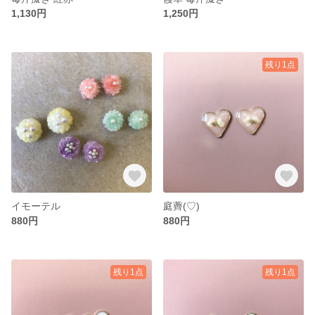
1,130円
1,250円
残り1点
イモーテル
庭薺(♡)
880円
880円
残り1点
残り1点