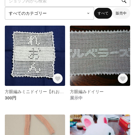
すべて
販売中
方眼編みミニドイリー【れおん】
方眼編みドイリー
300円
展示中