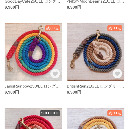
GoodDayCafe250/LL ロングリード 大型犬用//ピレニーズ等 カフェ風カラー 犬のリード
<限定>MoonBeams210/LL ロングリード 大型犬用//ピレニーズ等 犬リード
6,900円
6,300円
残り1点
残り1点
JanisRainbow250/LL ロングリード 大型犬用//ピレニーズ等 レインボーカラー 犬のリード
BritishRain210/LL ロングリード大型犬用/バーニーズ等 犬リード
6,900円
6,300円
SOLD OUT
残り1点