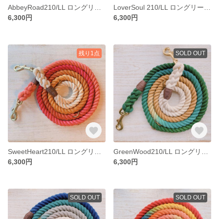
AbbeyRoad210/LL ロングリード 復刻版オリジナルカラー 大型犬用 犬のリード
LoverSoul 210/LL ロングリード 夜明グラデーション 大型犬用/バーニーズ 等 犬のリード
6,300円
6,300円
残り1点
SOLD OUT
SweetHeart210/LL ロングリード 赤系グラデーション 大型犬用/ピレニーズ等 犬のリード
GreenWood210/LL ロングリード 大型犬用//ピレニーズ等
6,300円
6,300円
SOLD OUT
SOLD OUT