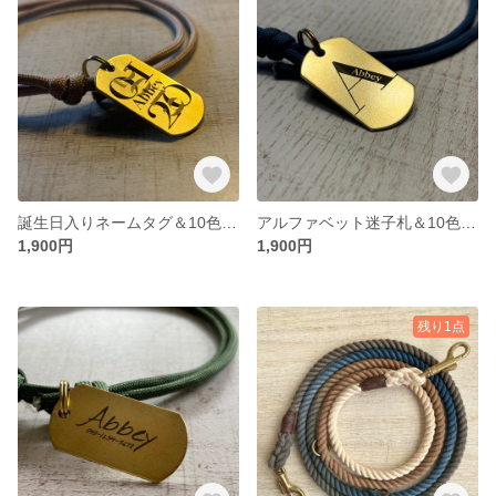
誕生日入りネームタグ＆10色から選べるチョーカーセット-犬専用誕生日やお迎え記念日ネームタグ/迷子札-大型犬/中型犬/小型犬用
アルファベット迷子札＆10色から選べるチョーカーセット-犬専用ネームタグ/誕生日/迷子札-大型犬/中型犬/小型犬用
1,900円
1,900円
残り1点