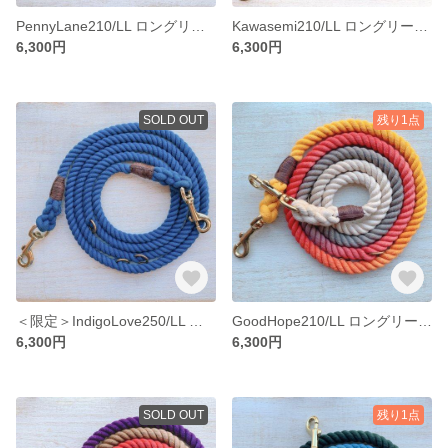
PennyLane210/LL ロングリード 田舎町の床屋さんをイメージしたグラデーション 大型犬用/バーニーズ 等 犬のリード
Kawasemi210/LL ロングリード 翡翠グラデーション 大型犬用/バーニーズ 等 犬のリード
6,300円
6,300円
SOLD OUT
残り1点
＜限定＞IndigoLove250/LL 藍染ロングリード 大型犬用/バーニーズ 等 犬のリード
GoodHope210/LL ロングリード 喜望峰グラデーション 大型犬用/バーニーズ 等 犬のリード
6,300円
6,300円
SOLD OUT
残り1点