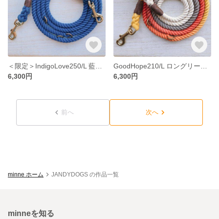
＜限定＞IndigoLove250/L 藍染ロングリード 中型犬-大型犬用/レトリバー種等 犬のリード
GoodHope210/L ロングリード 喜望峰グラデーション 中型犬-大型犬用/レトリバー種等 犬のリード
6,300円
6,300円
前へ
次へ
minne ホーム
JANDYDOGS の作品一覧
minneを知る