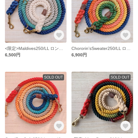
<限定>Maldives250/LL ロングリード 大型犬用//ピレニーズ等 環礁グラデーションカラー 犬のリード
Chororin’sSweater250/LL ロングリード 大型犬用//ピレニーズ等 レインボーカラー 犬のリード
6,500円
6,900円
SOLD OUT
SOLD OUT