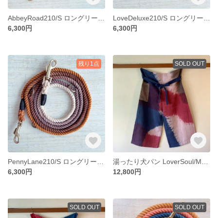
AbbeyRoad210/S ロングリード 復刻版オリジナルカラー 超小型犬-猫用/ティーカッププードル、パピヨン等 犬・猫のリード
LoveDeluxe210/S ロングリード 紫赤グラデーション 超小型犬-猫用/ティーカッププードル、パピヨン等 犬・猫のリード
6,300円
6,300円
残り1点
SOLD OUT
PennyLane210/S ロングリード 田舎町の床屋さんをイメージしたグラデーション 超小型犬-猫用/ティーカッププードル、パピヨン等 犬・猫のリード
湯ったり犬パン LoverSoul/Mサイズ 夜明グラデーション リネン素材ワイドパンツ/ガウチョパンツ/スカンツ
6,300円
12,800円
SOLD OUT
SOLD OUT