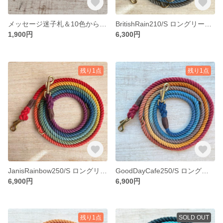
メッセージ迷子札＆10色から選べるチョーカーセット - 犬専用迷子札/ネームプレート/ネームタグ - 大型犬/中型犬/小型犬用 - 誕生日/電話番号
BritishRain210/S ロングリード 超小型犬-猫用/ティーカッププードル、パピヨン等 犬・猫のリード
1,900円
6,300円
残り1点
残り1点
JanisRainbow250/S ロングリード 超小型犬-猫用/ティーカッププードル、パピヨン等 レインボーカラー犬・猫のリード
GoodDayCafe250/S ロングリード 超小型犬-猫用/ティーカッププードル、パピヨン等 犬・猫のリード
6,900円
6,900円
残り1点
SOLD OUT