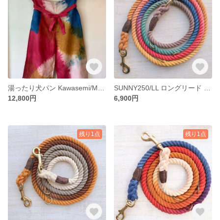
湯ったり犬パン Kawasemi/Mサイズ 翡翠グラデーション リネン素材ワイドパンツ/ガウチョパンツ/スカンツ
SUNNY250/LL ロングリード 大型犬用//ピレニーズ等 お日様風カラー 犬のリード
12,800円
6,900円
残り1点
残り1点