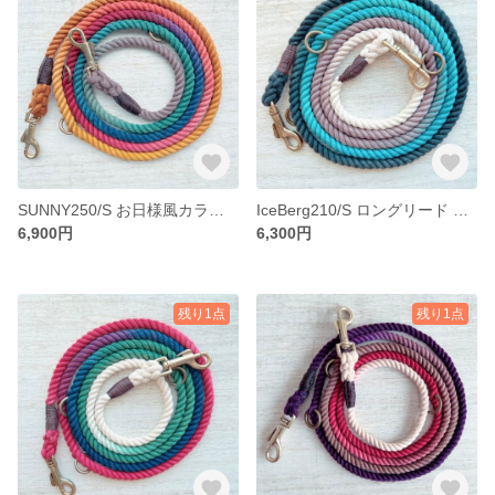
SUNNY250/S お日様風カラーロングリード 超小型犬-猫用/ティーカッププードル、パピヨン等 犬・猫のリード
IceBerg210/S ロングリード 氷山グラデーションカラー 超小型犬-猫用/ティーカッププードル、パピヨン等 犬・猫のリード
6,900円
6,300円
残り1点
残り1点