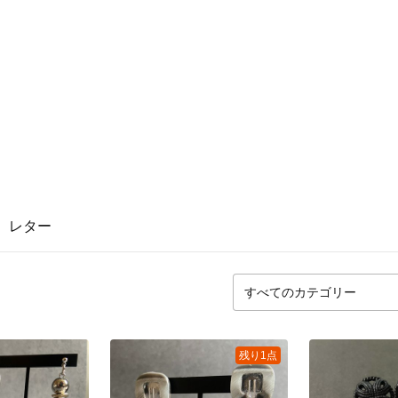
レター
残り1点