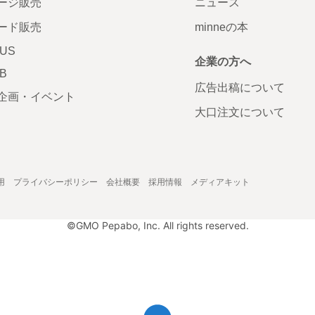
ージ販売
ニュース
ード販売
minneの本
LUS
企業の方へ
AB
広告出稿について
企画・イベント
大口注文について
用
プライバシーポリシー
会社概要
採用情報
メディアキット
©GMO Pepabo, Inc. All rights reserved.