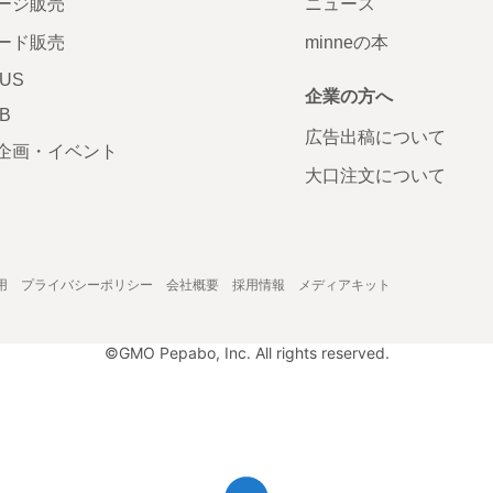
ージ販売
ニュース
ード販売
minneの本
LUS
企業の方へ
AB
広告出稿について
企画・イベント
大口注文について
用
プライバシーポリシー
会社概要
採用情報
メディアキット
©GMO Pepabo, Inc. All rights reserved.