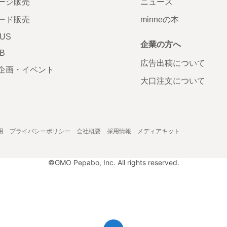
ージ販売
ニュース
ード販売
minneの本
LUS
企業の方へ
AB
広告出稿について
企画・イベント
大口注文について
用
プライバシーポリシー
会社概要
採用情報
メディアキット
©GMO Pepabo, Inc. All rights reserved.