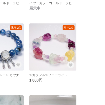
イヤーカフ ゴールド ラピスラズリグルグル巻き ダブル
イヤーカフ ゴールド ラピスラズリダブル
展示中
残り1点
残り1点
✨夢見る深海ブルー✨ カヤナイト & ムーンストーン 9mm 天然石 ブレスレット
✨カラフル✨フローライト 九尾キツネ 4 蛍石 ブレスレット 天然石
1,800円