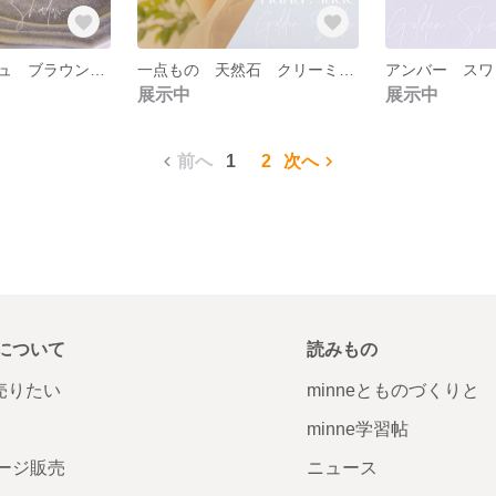
焦茶色 ベージュ ブラウン 茶色 揺れる ビーズ タッセル ゴールド ピアス イヤリング
一点もの 天然石 クリーミーブルー*イエロー ゴールド ピアス イヤリング
展示中
展示中
前へ
1
2
次へ
について
読みもの
で売りたい
minneとものづくりと
minne学習帖
ージ販売
ニュース