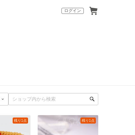
ログイン
残り1点
残り1点