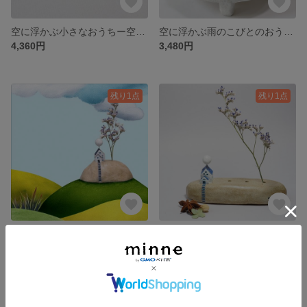
空に浮かぶ小さなおうちー空で雨を貯める池＊小さな植木鉢
空に浮かぶ雨のこびとのおうちー空で雨を貯める池＊小さな植木鉢
4,360円
3,480円
残り1点
残り1点
庭に彩りの木のある青い屋根のおうちA＊ドライフラワースタンド＊
庭に彩りの木のある青い屋根のおうちB＊ドライフラワースタンド＊
2,900円
2,950円
残り1点
残り1点