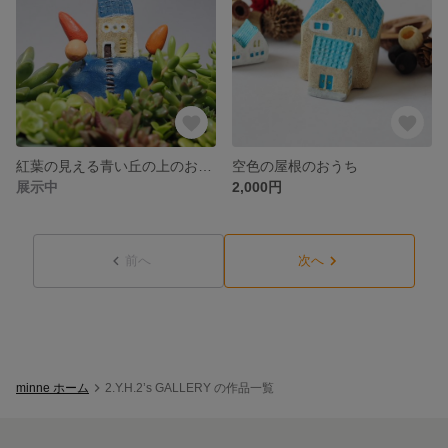
紅葉の見える青い丘の上のおうち＊箱庭用オブジェ
空色の屋根のおうち
展示中
2,000円
前へ
次へ
minne ホーム
2.Y.H.2’s GALLERY の作品一覧