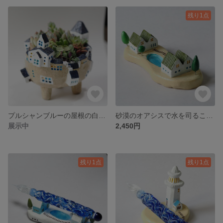
残り1点
プルシャンブルーの屋根の白いお城＊小さな植木鉢
砂漠のオアシスで水を司るこびとのおうち＊ペンレスト
展示中
2,450円
残り1点
残り1点