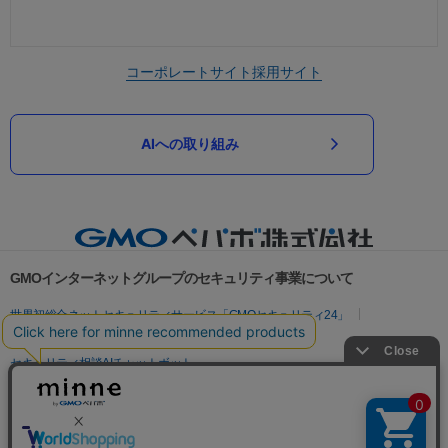
コーポレートサイト
採用サイト
AIへの取り組み
GMOインターネットグループのセキュリティ事業について
世界初総合ネットセキュリティサービス「GMOセキュリティ24」
パスワード漏洩診断
Webサイトリスク診断
セキュリティ相談AIチャットボット
実在証明・盗聴対策
サイバー攻撃対策（GMOサイバーセキュリティ byイエラエ）
サイバー攻撃対策（GMO Flatt Security）
なりすまし対策