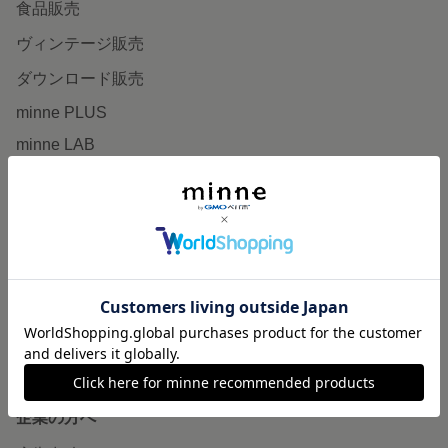
食品販売
ヴィンテージ販売
ダウンロード販売
minne PLUS
minne LAB
販売支援企画・イベント
読みもの
minneとものづくりと
minne学習帖
ニュース
minneの本
企業の方へ