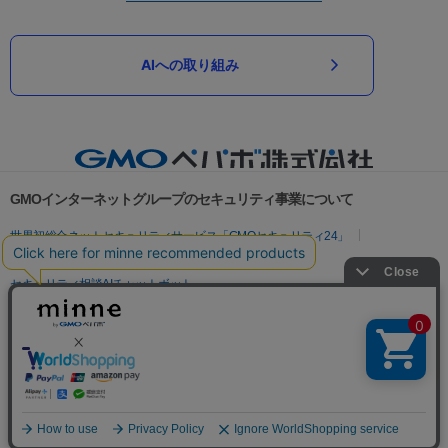
AIへの取り組み
GMOインターネットグループのセキュリティ事業について
世界初総合ネットセキュリティサービス「GMOセキュリティ24」
パスワード漏洩診断
Webサイトリスク診断
セキュリティ相談AIチャットボット
実在証明・盗聴対策
サイバー攻撃対策（GMOサイバーセキュリティ byイエラエ）
サイバー攻撃対策（GMO Flatt Security）
なりすまし対策
セキュリティ事業の軌跡