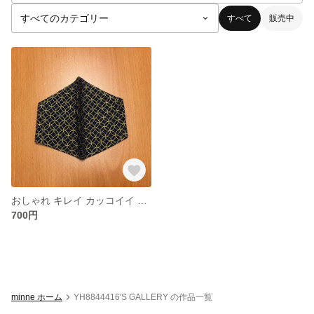
すべて
販売中
おしゃれ キレイ カッコイイ 男女兼用 白 濃紺 マスク 薄手 夏 秋 ラメ 立体 洗える 金糸 コットン ダブルガーゼ
700円
minne ホーム
YH8844416'S GALLERY の作品一覧