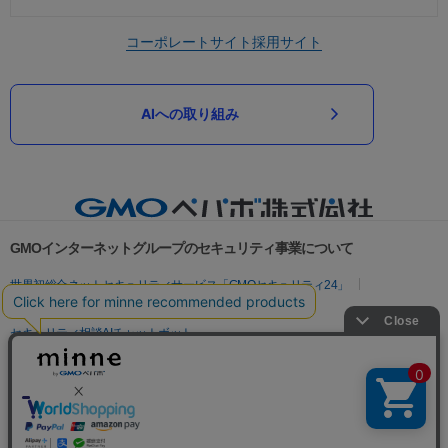
コーポレートサイト
採用サイト
AIへの取り組み
GMOインターネットグループのセキュリティ事業について
世界初総合ネットセキュリティサービス「GMOセキュリティ24」
パスワード漏洩診断
Webサイトリスク診断
セキュリティ相談AIチャットボット
実在証明・盗聴対策
サイバー攻撃対策（GMOサイバーセキュリティ byイエラエ）
サイバー攻撃対策（GMO Flatt Security）
なりすまし対策
セキュリティ事業の軌跡