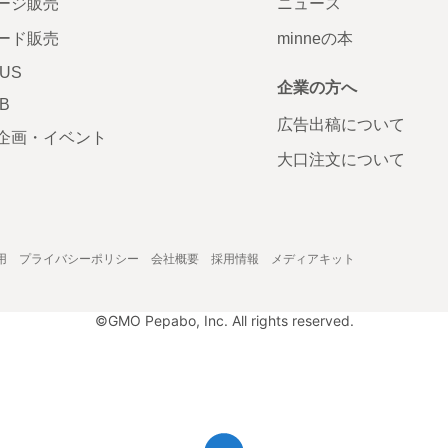
ージ販売
ニュース
ード販売
minneの本
LUS
企業の方へ
AB
広告出稿について
企画・イベント
大口注文について
用
プライバシーポリシー
会社概要
採用情報
メディアキット
©GMO Pepabo, Inc. All rights reserved.