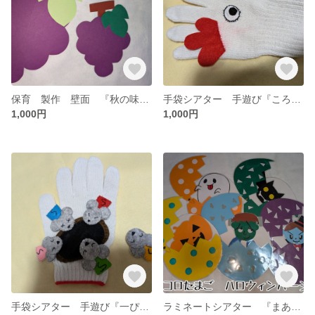
保育 製作 壁面 『秋の味覚 ぶどう』✕20
手袋シアター 手遊び『ころころたまご』
1,000円
1,000円
手袋シアター 手遊び『一ぴきののねずみ』
ラミネートシアター 『まあるいたまご ハロウィンバージョン』