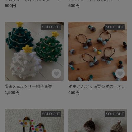
900円
500円
SOLD OUT
SOLD OUT
🎅🎄Xmasツリー帽子🎄🦌
🍂🍁どんぐり &栗🌰🍂のヘアゴム
1,500円
450円
SOLD OUT
SOLD OUT