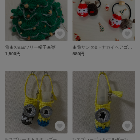
🎅🎄Xmasツリー帽子🎄🦌
🎄🎅サンタ&トナカイヘアゴム🦌🎄
1,500円
580円
✨スプレーボトルホルダー 《セット》✨
✨スプレーボトルホルダー✨