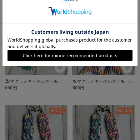
SOLD OUT
🏖マクラメキーホルダー🐬 《マリン系》
🐬マクラメキーホルダー🐬 《mix》
600円
500円
残り1点
残り1点