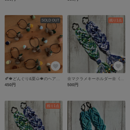
SOLD OUT
残り1点
🍂🍁どんぐり&栗🌰🍁のヘアゴム
🌼マクラメキーホルダー🌼《グリーン》
450円
500円
残り1点