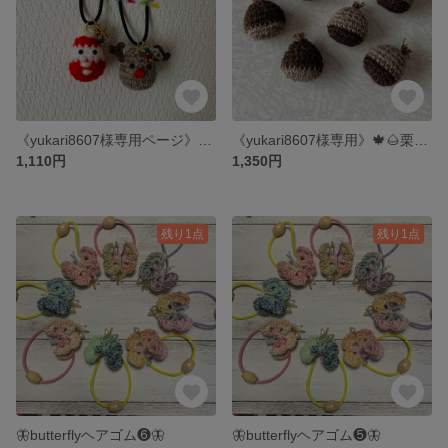
《yukari8607様専用ページ》🎅サンタ&トナカイのヘアゴムオーダー🎄
《yukari8607様専用》🍁🌰栗のヘアゴムオーダー🌰🍂
1,110円
1,350円
残り1点
残り1点
🦋butterflyヘアゴム❻🦋
🦋butterflyヘアゴム❺🦋