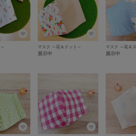
柄～
マスク ～花＆ドット～
マスク ～花＆
展示中
展示中