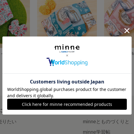
 ～花柄～
マスク ～猫～Ceruleanblue
マスク ～猫～Ros
展示中
展示中
について
読みもの
で売りたい
minneとものづくりと
minne学習帖