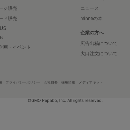
ージ販売
ニュース
ード販売
minneの本
LUS
企業の方へ
AB
広告出稿について
企画・イベント
大口注文について
用
プライバシーポリシー
会社概要
採用情報
メディアキット
©GMO Pepabo, Inc. All rights reserved.