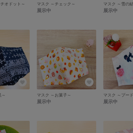
タチオドット～
マスク ～チェック～
マスク ～雪の
展示中
展示中
黒～
マスク ～お菓子～
マスク ～プー
展示中
展示中