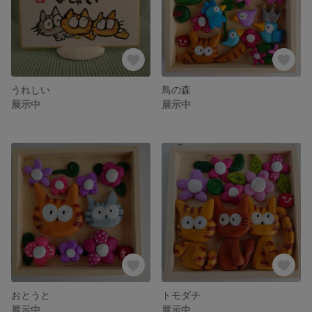
うれしい
鳥の森
展示中
展示中
おとうと
トモダチ
展示中
展示中