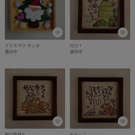
クリスマス サンタ
行け！
展示中
展示中
朝の気持ち
かえっこ