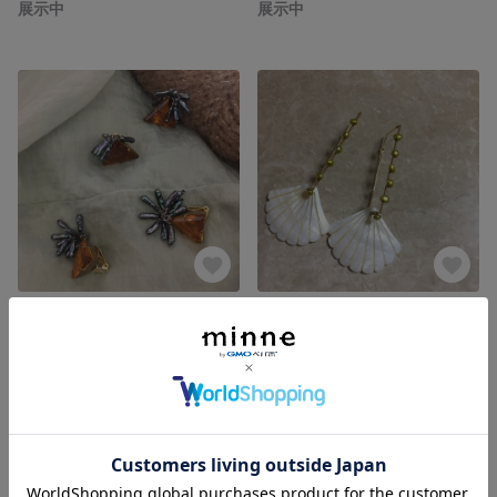
展示中
展示中
No.025 vintage glass × stick perl
No.029 shell スクエアフープピアス
展示中
展示中