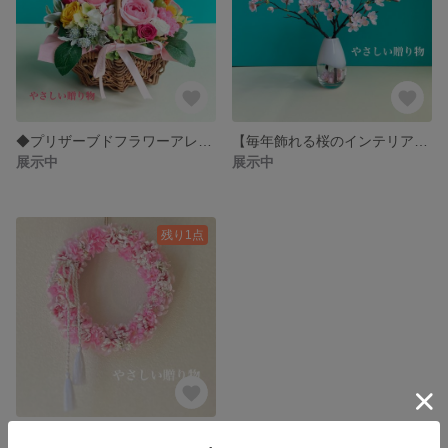
◆プリザーブドフラワーアレンジ お花畑のようなバスケットフラワー 母の日 お祝いギフト サプライズプレゼント お誕生日 開店祝い 新築祝い 結婚祝い
【毎年飾れる桜のインテリア】桜３本+花瓶(落ち輪入り)セット 本物のような枝ぶり 枯れない散らない桜 H３５㎝卓上にちょうどいいサイズ感 お花見に行けない方へのプレゼントにも最適！
展示中
展示中
残り1点
【桜のリース】春のフラワーリース お祝い送別のギフトにも！